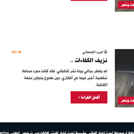
ات وشعر
اميره القحطاني
966
نزيف الكفاءات ..
لم يخطر ببالي يومًا نشر كتاباتي، فقد كانت مجرد مساحة
شخصية أعبّر فيها عن أفكاري، دون طموح يتجاوز متعة
الكتابة…
أكمل القراءة »
ات وشعر
حيفة احدث اخبار الناشر: مؤسسة احدث اخبار للنشر الالكتروني ترخيص: إعلاني 149766 ترخيص إعلامي 150565