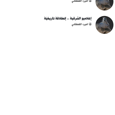
اميره القحطاني
إعلاميو الشرقية .. إنطلاقة تاريخيّة
اميره القحطاني