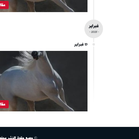
مقال
فبراير
- 2025 -
19 فبراير
مقال
© جميع حقوق النشر محفوظة لـ ص