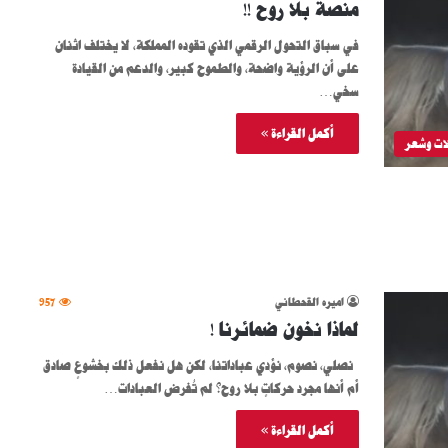
منصة بلا روح !!
في سباق التحول الرقمي الذي تقوده المملكة، لا يختلف اثنان
على أن الرؤية واضحة، والطموح كبير، والدعم من القيادة
سخي…
أكمل القراءة »
ات وشعر
اميره القحطاني
957
لماذا نخون ضمائرنا !
نصلي، نصوم، نؤدي عباداتنا، لكن هل نفعل ذلك بخشوعٍ صادق
أم أنها مجرد حركاتٍ بلا روح؟ لم تُفرض العبادات…
أكمل القراءة »