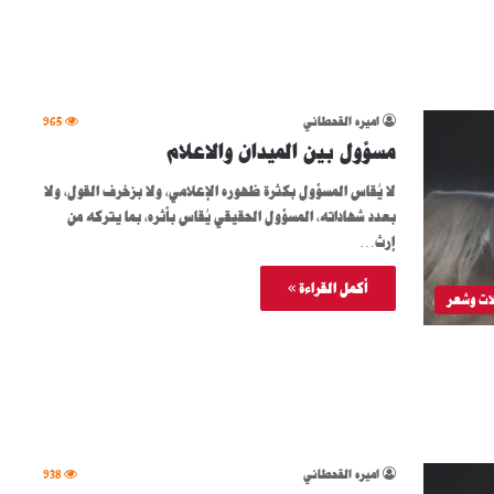
اميره القحطاني
965
مسؤول بين الميدان والاعلام
لا يُقاس المسؤول بكثرة ظهوره الإعلامي، ولا بزخرف القول، ولا
بعدد شهاداته، المسؤول الحقيقي يُقاس بأثره، بما يتركه من
إرث…
أكمل القراءة »
ات وشعر
اميره القحطاني
938