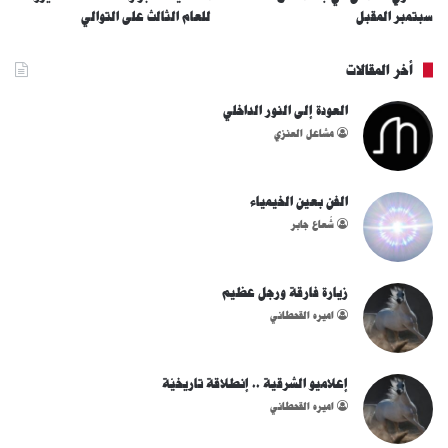
سبتمبر المقبل
للعام الثالث على التوالي
أخر المقالات
العودة إلى النور الداخلي
مشاعل العنزي
الفن بعين الخيمياء
شُعاع جابر
زيارة فارقة ورجل عظيم
اميره القحطاني
إعلاميو الشرقية .. إنطلاقة تاريخيّة
اميره القحطاني