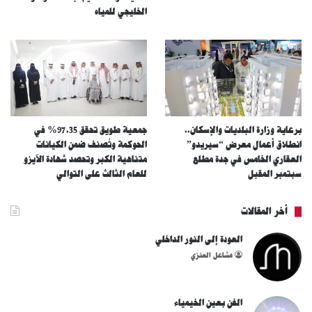
الخليجي للمياه
برعاية وزارة البلديات والإسكان..
جمعية طويق تحقق 97.35% في
انطلاق أعمال معرض “سيريدو”
الحوكمة وتُصنف ضمن الكيانات
العقاري الخامس في جدة مطلع
متناهية الكبر وتحصد شهادة الآيزو
سبتمبر المقبل
للعام الثالث على التوالي
أخر المقالات
العودة إلى النور الداخلي
مشاعل العنزي
الفن بعين الخيمياء