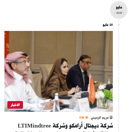
مايو
- 2025 -
28 مايو
الاخبار
مريم الزميني
938
شركة ديجتال أرامكو وشركة LTIMindtree