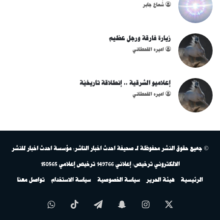
شُعاع جابر
زيارة فارقة ورجل عظيم
اميره القحطاني
إعلاميو الشرقية .. إنطلاقة تاريخيّة
اميره القحطاني
© جميع حقوق النشر محفوظة لـ صحيفة احدث اخبار الناشر: مؤسسة احدث اخبار للنشر
الالكتروني ترخيص: إعلاني 149766 ترخيص إعلامي 150565
الرئيسية
هيئة الحرير
سياسة الخصوصية
سياسة الاستخدام
تواصل معنا
‫X
انستقرام
سناب
تيلقرام
‫TikTok
واتساب