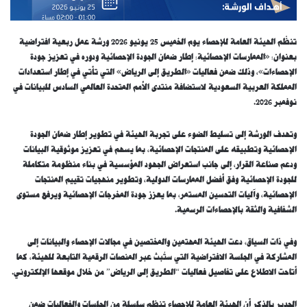
تنظّم الهيئة العامة للإحصاء يوم الخميس 25 يونيو 2026 ورشة عمل ربعية افتراضية
بعنوان: «الممارسات الإحصائية: إطار ضمان الجودة الإحصائية ودوره في تعزيز جودة
الإحصاءات»، وذلك ضمن فعاليات «الطريق إلى الرياض» التي تأتي في إطار استعدادات
المملكة العربية السعودية لاستضافة منتدى الأمم المتحدة العالمي السادس للبيانات في
نوفمبر 2026.
وتهدف الورشة إلى تسليط الضوء على تجربة الهيئة في تطوير إطار ضمان الجودة
الإحصائية وتطبيقه على المنتجات الإحصائية، بما يسهم في تعزيز موثوقية البيانات
ودعم صناعة القرار، إلى جانب استعراض الجهود المؤسسية في بناء منظومة متكاملة
للجودة الإحصائية وفق أفضل الممارسات الدولية، وتطوير منهجيات تقييم المنتجات
الإحصائية، وآليات التحسين المستمر، بما يعزز جودة المخرجات الإحصائية ويرفع مستوى
الشفافية والثقة بالإحصاءات الرسمية.
وفي ذات السياق، دعت الهيئة المهتمين والمختصين في مجالات الإحصاء والبيانات إلى
المشاركة في الجلسة الافتراضية التي ستُبث عبر المنصات الرقمية التابعة للهيئة، كما
أتاحت الاطلاع على تفاصيل فعاليات “الطريق إلى الرياض” من خلال موقعها الإلكتروني.
الجدير بالذكر أن الهيئة العامة للإحصاء تنظم سلسلة من الجلسات والفعاليات ضمن