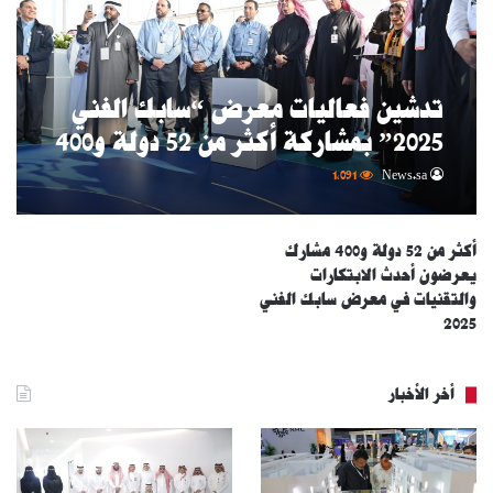
تدشين فعاليات معرض “سابك الفني
2025” بمشاركة أكثر من 52 دولة و400
مشارك
1٬091
News.sa
أكثر من 52 دولة و400 مشارك
يعرضون أحدث الابتكارات
والتقنيات في معرض سابك الفني
2025
أخر الأخبار