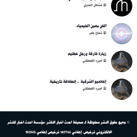
مشاعل العنزي
الفن بعين الخيمياء
شُعاع جابر
زيارة فارقة ورجل عظيم
اميره القحطاني
إعلاميو الشرقية .. إنطلاقة تاريخيّة
اميره القحطاني
© جميع حقوق النشر محفوظة لـ صحيفة احدث اخبار الناشر: مؤسسة احدث اخبار للنشر
الالكتروني ترخيص: إعلاني 149766 ترخيص إعلامي 150565