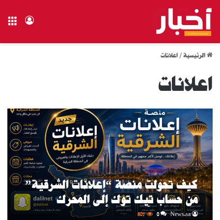
الق
تسجيل ال
الرئيسية
/
اعلانات
اعلانات
كيف تحولت منصة “إعلانات الشرقية”
من حساب تيك توك إلى المحرك
الإعلاني الأبرز بالمنطقة؟
807
0
News.sa