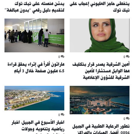
يتخطى حاجز المليوني إعجاب على
يدشن منصته على تيك توك
تيك توك
لتقديم دليل رقمي “بدون مبالغة”
0
0
أمين الشرقية يصدر قرار بتكليف
ماراثون أقرأ في إثراء يحقق قراءة
مها الوابل مستشارا لأمين
6.5 مليون صفحة خلال 3 أيام
الشرقية للشؤون الإعلامية
0
0
اخبار الأسبوع في الجبيل: اخبار
تطور الرعاية الطبية في الجبيل
رياضيه وتنمويه وجولات
2026: أفضل العيادات والمراكز