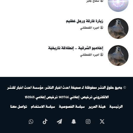
شُعاع جابر
زيارة فارقة ورجل عظيم
اميره القحطاني
إعلاميو الشرقية .. إنطلاقة تاريخيّة
اميره القحطاني
© جميع حقوق النشر محفوظة لـ صحيفة احدث اخبار الناشر: مؤسسة احدث اخبار للنشر
الالكتروني ترخيص: إعلاني 149766 ترخيص إعلامي 150565
الرئيسية
هيئة الحرير
سياسة الخصوصية
سياسة الاستخدام
تواصل معنا
‫X
انستقرام
سناب
تيلقرام
‫TikTok
واتساب