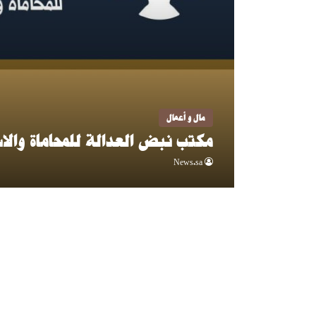
مال و أعمال
مكتب نبض العدالة للمحاماة والاس
News.sa