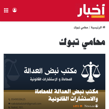
الق
تسجيل ال
الرئيسية
/
محامي تبوك
محامي تبوك
مكتب نبض العدالة للمحاماة
والاستشارات القانونية
1٬072
News.sa