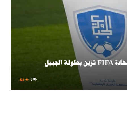
بنكهة احترافية.. كرة معتمدة بشهادة FIFA تزين بطولة الجبيل
829
0