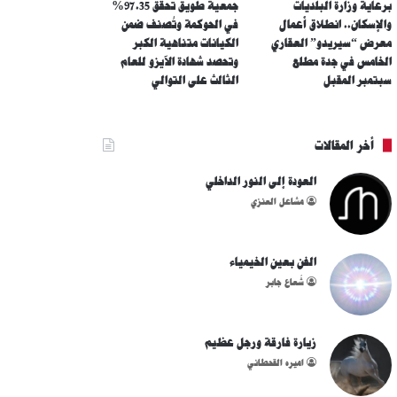
برعاية وزارة البلديات
جمعية طويق تحقق 97.35%
والإسكان.. انطلاق أعمال
في الحوكمة وتُصنف ضمن
معرض “سيريدو” العقاري
الكيانات متناهية الكبر
الخامس في جدة مطلع
وتحصد شهادة الآيزو للعام
سبتمبر المقبل
الثالث على التوالي
أخر المقالات
العودة إلى النور الداخلي
مشاعل العنزي
الفن بعين الخيمياء
شُعاع جابر
زيارة فارقة ورجل عظيم
اميره القحطاني