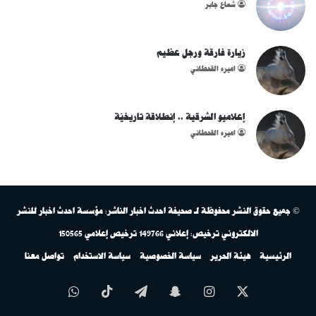
شُعاع جابر
زيارة فارقة ورجل عظيم
اميره القحطاني
إعلاميو الشرقية .. إنطلاقة تاريخيّة
اميره القحطاني
© جميع حقوق النشر محفوظة لـ صحيفة احدث اخبار الناشر: مؤسسة احدث اخبار للنشر
الالكتروني ترخيص: إعلاني 149766 ترخيص إعلامي 150565
الرئيسية
هيئة الحرير
سياسة الخصوصية
سياسة الاستخدام
تواصل معنا
‫X
انستقرام
سناب
تيلقرام
‫TikTok
واتساب