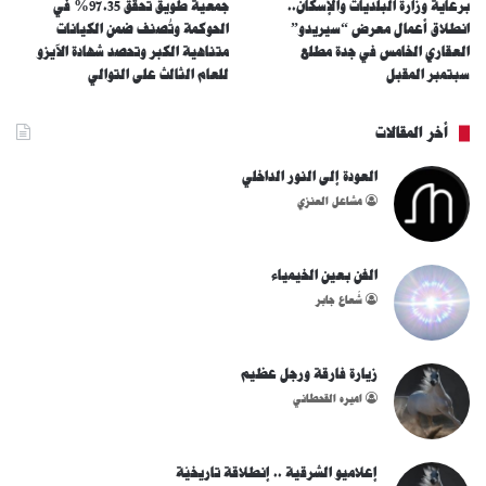
برعاية وزارة البلديات والإسكان..
جمعية طويق تحقق 97.35% في
انطلاق أعمال معرض “سيريدو”
الحوكمة وتُصنف ضمن الكيانات
العقاري الخامس في جدة مطلع
متناهية الكبر وتحصد شهادة الآيزو
سبتمبر المقبل
للعام الثالث على التوالي
أخر المقالات
العودة إلى النور الداخلي
مشاعل العنزي
الفن بعين الخيمياء
شُعاع جابر
زيارة فارقة ورجل عظيم
اميره القحطاني
إعلاميو الشرقية .. إنطلاقة تاريخيّة